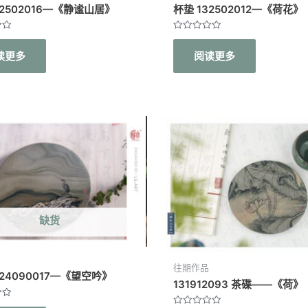
32502016—《静谧山居》
杯垫 132502012—《荷花》
评
分
读更多
阅读更多
0
&sol;
5
缺货
往期作品
324090017—《望空吟》
131912093 茶碟——《荷》