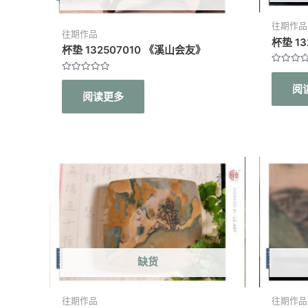
往期作品
往期作品
杯垫 1
杯垫 132507010 《溪山会友》
评
评
分
分
阅
0
阅读更多
0
&sol;
&sol;
5
5
缺货
往期作品
往期作品