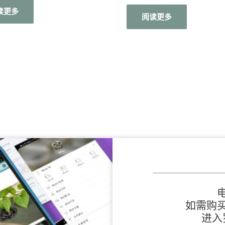
评
分
读更多
阅读更多
0
&sol;
5
如需购
进入