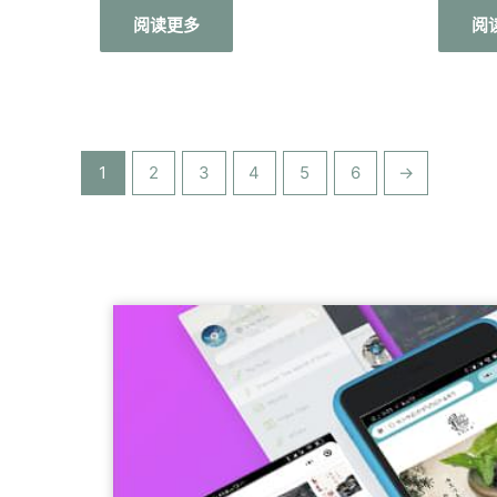
分
分
阅读更多
阅
0
0
&sol;
&sol;
5
5
1
2
3
4
5
6
→