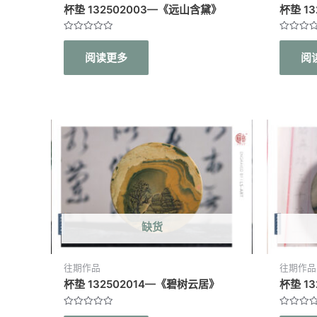
杯垫 132502003—《远山含黛》
杯垫 1
评
评
分
分
阅读更多
阅
0
0
&sol;
&sol;
5
5
缺货
往期作品
往期作品
杯垫 132502014—《碧树云居》
杯垫 1
评
评