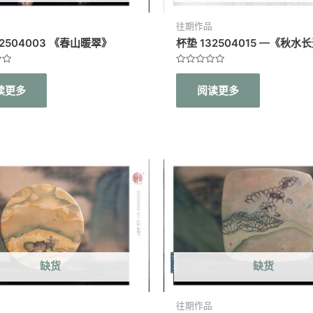
往期作品
32504003 《春山暖翠》
杯垫 132504015 —《秋水
评
分
读更多
阅读更多
0
&sol;
5
缺货
缺货
往期作品