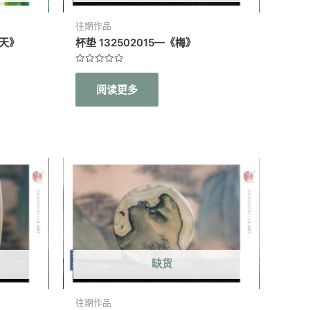
往期作品
长天》
杯垫 132502015—《梅》
评
分
阅读更多
0
&sol;
5
缺货
往期作品