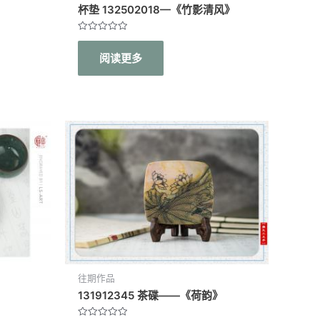
杯垫 132502018—《竹影清风》
评
分
阅读更多
0
&sol;
5
往期作品
131912345 茶碟——《荷韵》