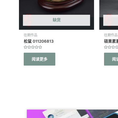
缺货
往期作品
往期作品
松鼠 011206813
硕果累累 
评
评
分
分
阅读更多
阅
0
0
&sol;
&sol;
5
5