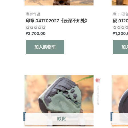
库存作品
壹 」砚
印章 041702027《云深不知处》
砚 01
评
评
¥
2,700.00
¥
1,200.
分
分
0
0
&sol;
&sol;
加入购物车
加
5
5
缺货