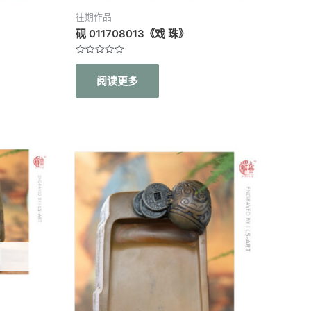
往期作品
砚 011708013《戏 珠》
评
分
阅读更多
0
&sol;
5