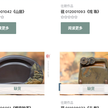
往期作品
2001042《山居》
砚 012001093《戏 珠》
评
分
读更多
阅读更多
0
&sol;
5
缺货
缺货
往期作品