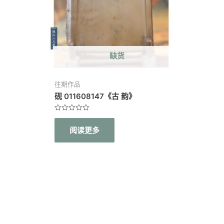
缺货
往期作品
砚 011608147《古 韵》
评
分
阅读更多
0
&sol;
5