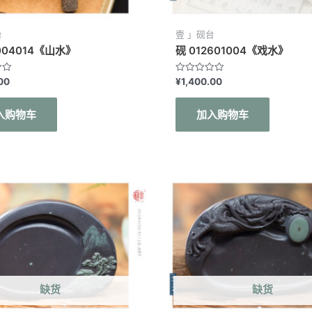
台
壹 」砚台
2004014《山水》
砚 012601004《戏水》
评
00
¥
1,400.00
分
0
&sol;
入购物车
加入购物车
5
缺货
缺货