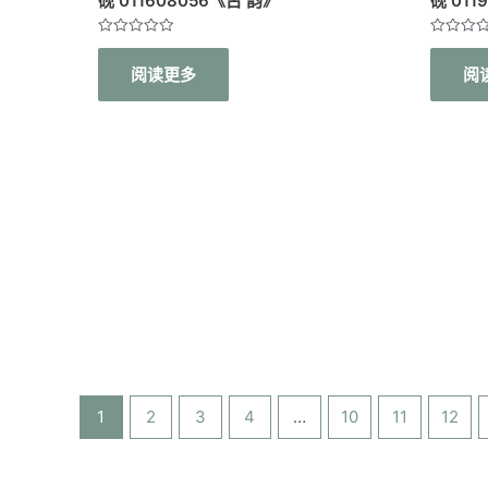
砚 011608056《古 韵》
砚 01
评
评
分
分
阅读更多
阅
0
0
&sol;
&sol;
5
5
1
2
3
4
…
10
11
12