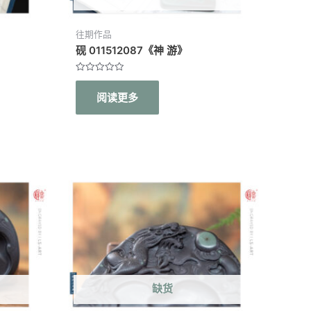
往期作品
砚 011512087《神 游》
评
分
阅读更多
0
&sol;
5
缺货