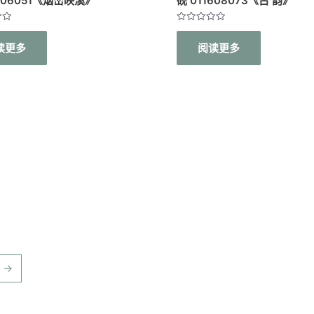
1906051《烟峦映溪》
砚 011608073《古 韵》
评
分
读更多
阅读更多
0
&sol;
5
→