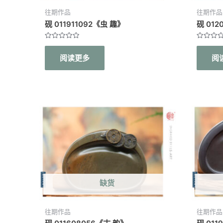
往期作品
往期作品
砚 011911092《虫 趣》
砚 01
评
评
分
分
阅读更多
阅
0
0
&sol;
&sol;
5
5
缺货
往期作品
往期作品