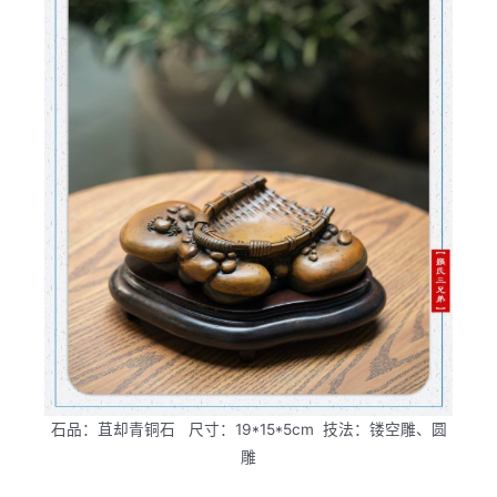
石品：苴却青铜石 尺寸：19*15*5cm 技法：镂空雕、圆
雕