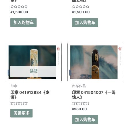
高》
峰云栖》
评
评
¥
1,500.00
¥
1,500.00
分
分
0
0
&sol;
&sol;
加入购物车
加入购物车
5
5
缺货
印章
库存作品
印章 041912984《幽
印章 041504007《一鸣
澜》
惊人》
评
评
¥
980.00
分
分
阅读更多
0
0
&sol;
&sol;
加入购物车
5
5