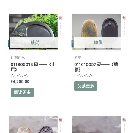
缺货
缺货
往期作品
印章
011905013 砚 ——《山
011610057 砚——《精
居》
雅》
评
评
¥
4,200.00
分
分
阅读更多
0
0
&sol;
&sol;
阅读更多
5
5