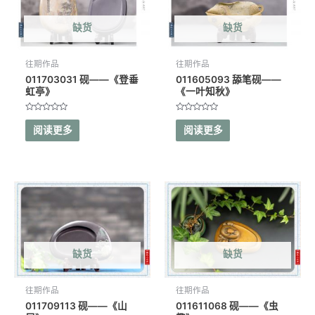
缺货
缺货
往期作品
往期作品
011703031 砚——《登垂
011605093 舔笔砚——
虹亭》
《一叶知秋》
评
评
分
分
阅读更多
阅读更多
0
0
&sol;
&sol;
5
5
缺货
缺货
往期作品
往期作品
011709113 砚——《山
011611068 砚——《虫