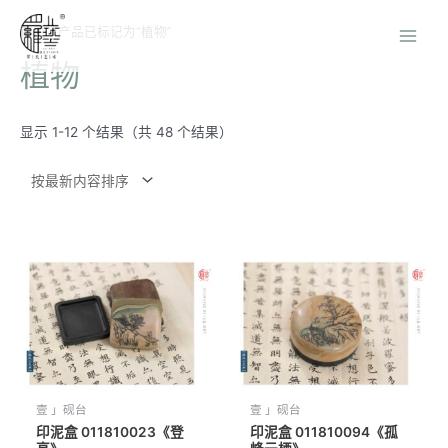
首页
/ 产品已标记为“植物”
植物
显示 1-12 个结果（共 48 个结果）
壹 」砚台
壹 」砚台
印泥盒 011810023《登
印泥盒 011810094《孤