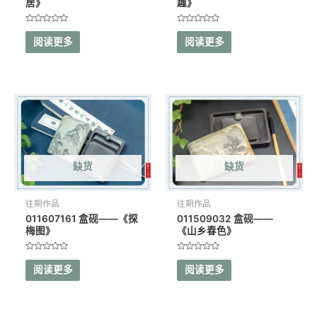
居》
趣》
评
评
分
分
阅读更多
阅读更多
0
0
&sol;
&sol;
5
5
缺货
缺货
往期作品
往期作品
011607161 盒砚——《探
011509032 盒砚——
梅图》
《山乡春色》
评
评
分
分
阅读更多
阅读更多
0
0
&sol;
&sol;
5
5