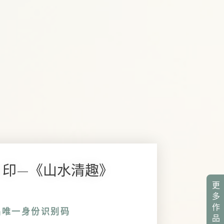
029 印—《山水清趣》
更
多
作
品唯一身份识别码
品