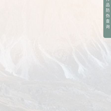
品
防
伪
查
询