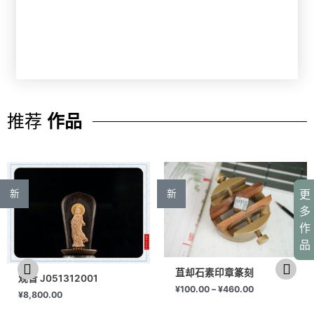
推荐
作品
更
新
新
多
作
品
苴却石素印章篆刻
观音 J051312001
¥
100.00
–
¥
460.00
¥
8,800.00