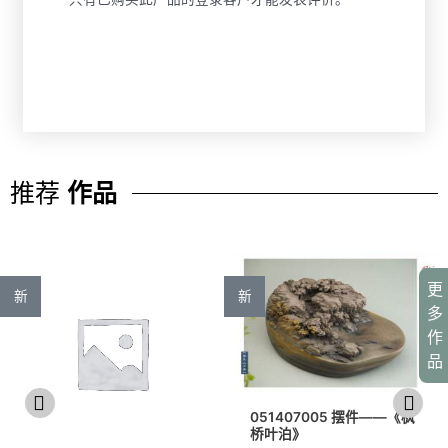
推荐
作品
更
新
新
多
作
品
051407005 摆件——《枫
桥叶泊》