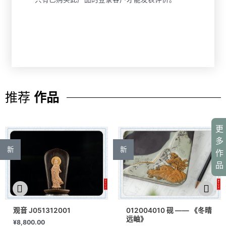
推荐
作品
更
多
新
新
作
品
观音 J051312001
012004010 砚 —— 《冬晴
远岫》
¥
8,800.00