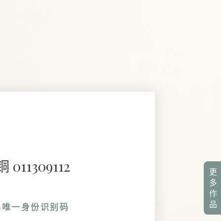
 011309112
更
多
作
品
品唯一身份识别码