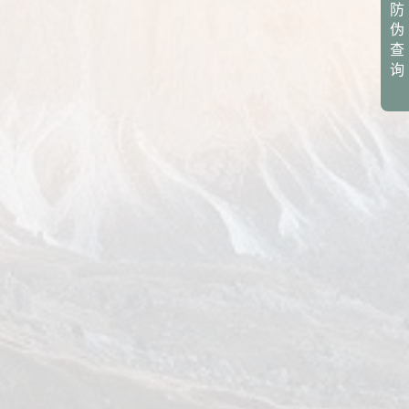
防
伪
查
询