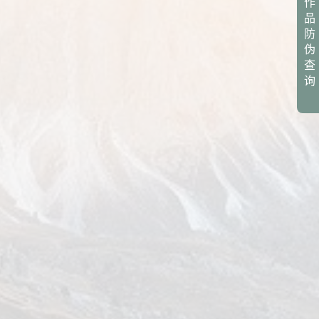
作
品
防
伪
查
询