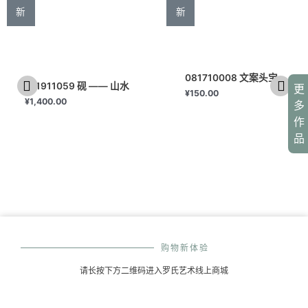
新
新
081710008 文案头宝
011911059 砚 —— 山水
更
¥
150.00
¥
1,400.00
多
作
品
购物新体验
请长按下方二维码进入罗氏艺术线上商城