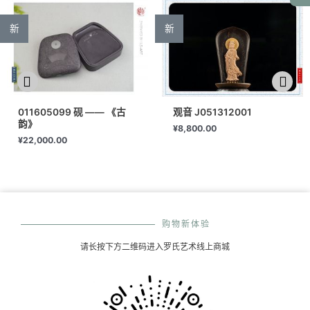
新
新
011605099 砚 —— 《古
观音 J051312001
韵》
¥
8,800.00
¥
22,000.00
购物新体验
请长按下方二维码进入罗氏艺术线上商城