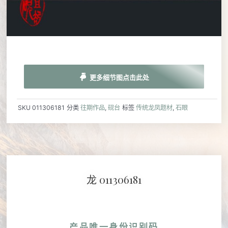
更多细节图点击此处
SKU
011306181
分类
往期作品
,
砚台
标签
传统龙凤题材
,
石眼
龙 011306181
产品唯一身份识别码