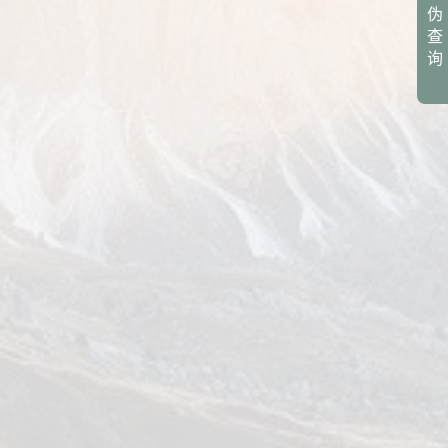
伪
查
询