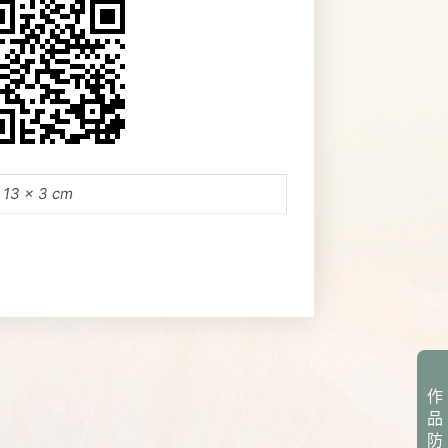
 13 × 3 cm
作
品
防