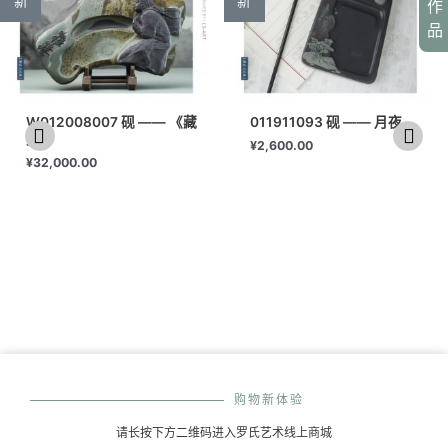
新
新
作
品
W012008007 砚 —— 《藏
011911093 砚 —— 月夜
女》
¥
2,600.00
¥
32,000.00
购物新体验
请长按下方二维码进入罗氏艺术线上商城