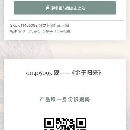
更多细节图点击此处
SKU
011405093
分类
往期作品
,
砚台
标签
富甲一方
,
瓷石
,
金龟子（金子归来）
011405093 砚——《金子归来》
产品唯一身份识别码