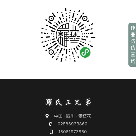
作
品
防
伪
查
询
中国 · 四川 · 攀枝花
02886933860
18081973860