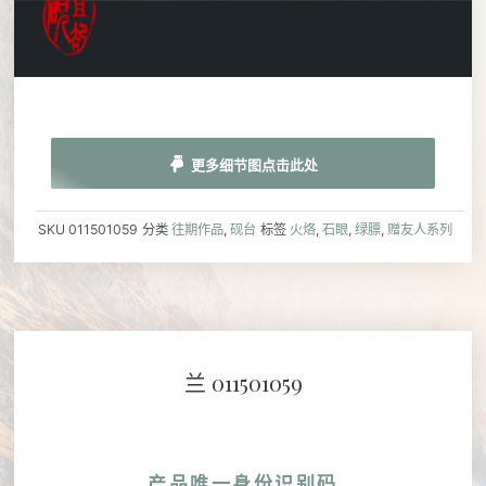
更多细节图点击此处
SKU
011501059
分类
往期作品
,
砚台
标签
火烙
,
石眼
,
绿膘
,
赠友人系列
兰 011501059
产品唯一身份识别码