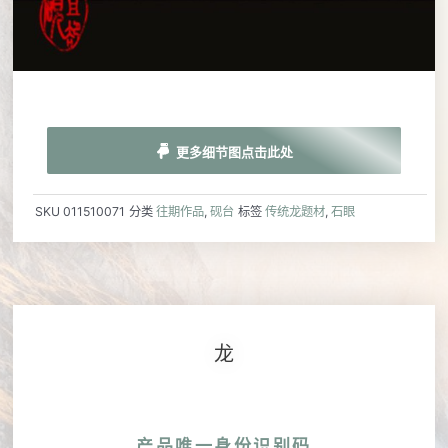
更多细节图点击此处
SKU
011510071
分类
往期作品
,
砚台
标签
传统龙题材
,
石眼
龙
产品唯一身份识别码