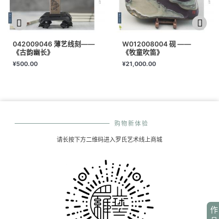
042009046 薄艺线刻——
W012008004 砚 ——
《古韵幽长》
《牧童吹笛》
¥
500.00
¥
21,000.00
购物新体验
请长按下方二维码进入罗氏艺术线上商城
作