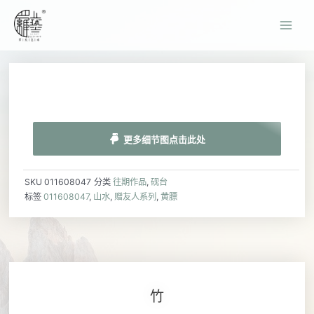
更多细节图点击此处
SKU
011608047
分类
往期作品
,
砚台
标签
011608047
,
山水
,
赠友人系列
,
黄膘
竹