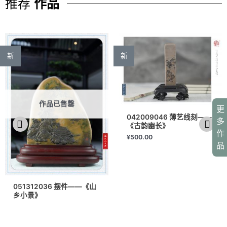
推荐
作品
新
新
作品已售罄
更
042009046 薄艺线刻——
多
《古韵幽长》
作
¥
500.00
品
051312036 摆件——《山
乡小景》