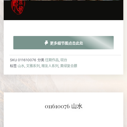
更多细节图点击此处
SKU
011610076
分类
往期作品
,
砚台
标签
山水
,
文雅系列
,
赠友人系列
,
黄绿复合膘
011610076 山水