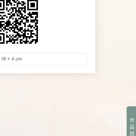
 18 × 4 cm
作
品
防