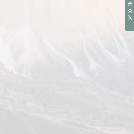
伪
查
询