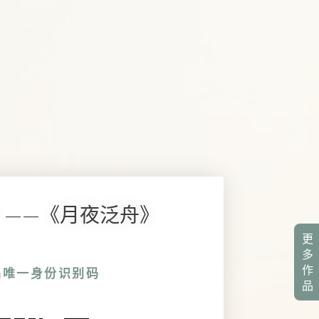
092 ——《月夜泛舟》
更
多
作
品唯一身份识别码
品