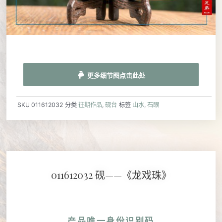
更多细节图点击此处
SKU
011612032
分类
往期作品
,
砚台
标签
山水
,
石眼
011612032 砚——《龙戏珠》
产品唯一身份识别码