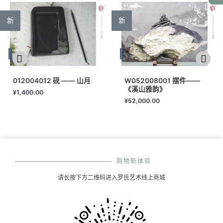
新
新
012004012 砚 —— 山月
W052008001 摆件——
《溪山雅韵》
¥
1,400.00
¥
52,000.00
购物新体验
请长按下方二维码进入罗氏艺术线上商城