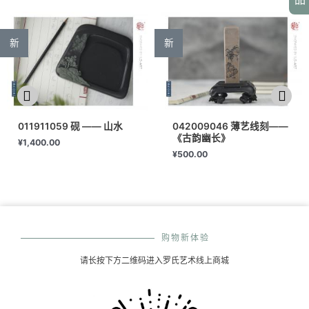
新
新
011911059 砚 —— 山水
042009046 薄艺线刻——
《古韵幽长》
¥
1,400.00
¥
500.00
购物新体验
请长按下方二维码进入罗氏艺术线上商城