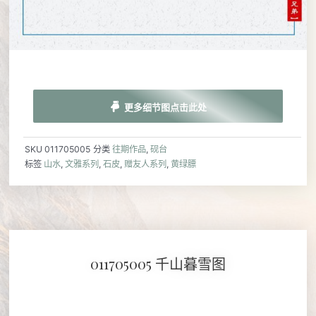
更多细节图点击此处
SKU
011705005
分类
往期作品
,
砚台
标签
山水
,
文雅系列
,
石皮
,
赠友人系列
,
黄绿膘
011705005 千山暮雪图