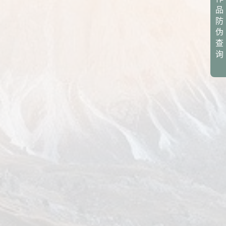
品
防
伪
查
询