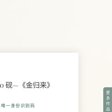
8020 砚—《金归来》
更
多
作
品唯一身份识别码
品