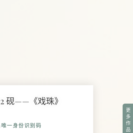
0042 砚——《戏珠》
更
多
作
品唯一身份识别码
品