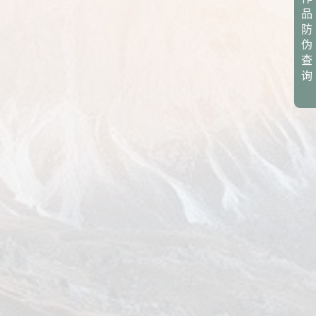
品
防
伪
查
询