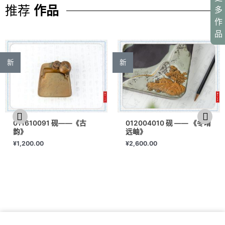
推荐
作品
多
作
品
新
新
011610091 砚——《古
012004010 砚 —— 《冬晴
韵》
远岫》
¥
1,200.00
¥
2,600.00