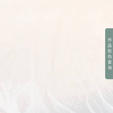
作
品
防
伪
查
询