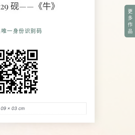
6129 砚——《牛》
更
多
作
品唯一身份识别码
品
 09 × 03 cm