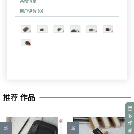
其他信息
用户评价 (0)
推荐
作品
更
多
作
新
新
品