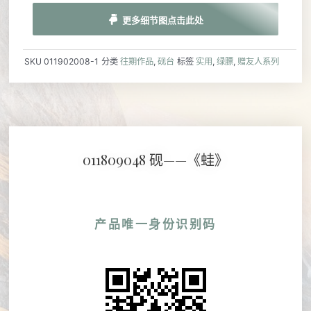
更多细节图点击此处
SKU
011902008-1
分类
往期作品
,
砚台
标签
实用
,
绿膘
,
赠友人系列
011809048 砚——《蛙》
产品唯一身份识别码