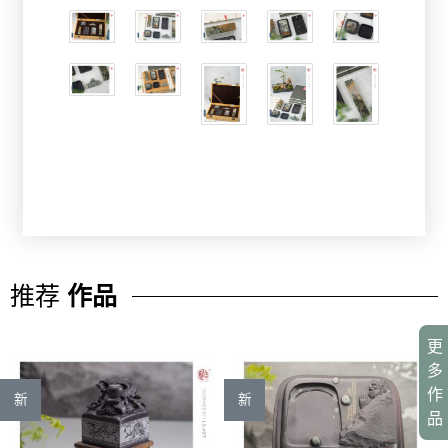
推荐
作品
更
多
作
新
新
品