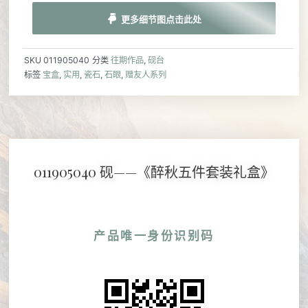
更多细节图点击此处
SKU
011905040
分类
往期作品
,
砚台
标签
宝盒
,
实用
,
瓷石
,
石眼
,
赠友人系列
011905040 砚——《醉秋五件套装礼盒》
产品唯一身份识别码