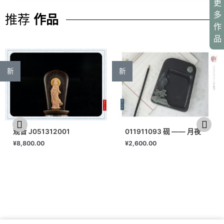
更
多
推荐
作品
作
品
新
新
观音 J051312001
011911093 砚 —— 月夜
¥
8,800.00
¥
2,600.00