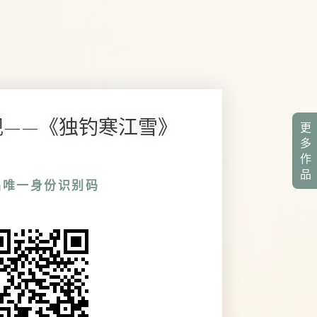
64 砚——《独钓寒江雪》
更
多
作
品
品唯一身份识别码