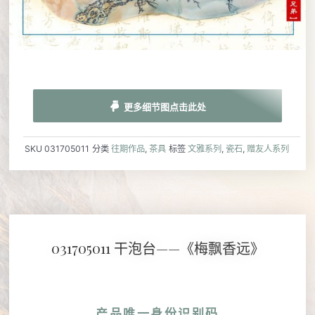
更多细节图点击此处
SKU
031705011
分类
往期作品
,
茶具
标签
文雅系列
,
瓷石
,
赠友人系列
031705011 干泡台——《梅飘香远》
产品唯一身份识别码