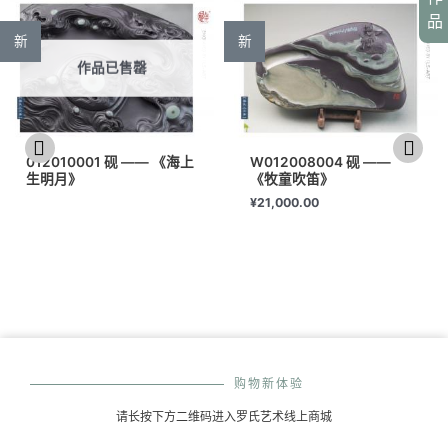
品
新
新
作品已售罄
012010001 砚 —— 《海上
W012008004 砚 ——
生明月》
《牧童吹笛》
¥
21,000.00
购物新体验
请长按下方二维码进入罗氏艺术线上商城