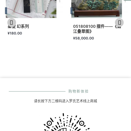
墨锭 幻系列
051808100 摆件——《烟
江叠翠图》
¥
180.00
¥
58,000.00
购物新体验
请长按下方二维码进入罗氏艺术线上商城