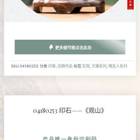
更多细节图点击此处
SKU
04180253
分类
印章
,
往期作品
标签
实用
,
文雅系列
,
赠友人系列
04180253 印石——《观山》
产品唯一身份识别码