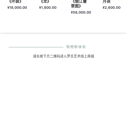
《环碧》
《龙》
《烟江叠
月夜
翠图》
¥
18,000.00
¥
1,800.00
¥
2,600.00
¥
58,000.00
购物新体验
请长按下方二维码进入罗氏艺术线上商城