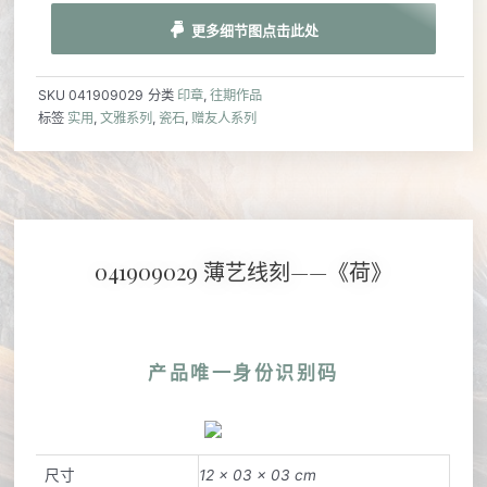
更多细节图点击此处
SKU
041909029
分类
印章
,
往期作品
标签
实用
,
文雅系列
,
瓷石
,
赠友人系列
041909029 薄艺线刻——《荷》
产品唯一身份识别码
尺寸
12 × 03 × 03 cm