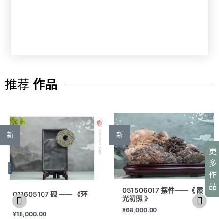
推荐
作品
新
新
更
多
作
品
051506017 摆件——《 霞
011605107 砚 —— 《环
光初照 》
碧》
¥
68,000.00
¥
18,000.00