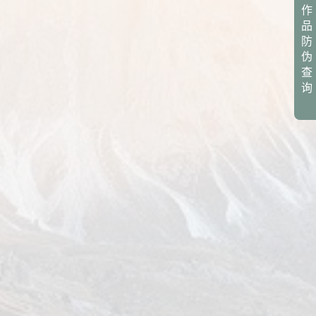
作
品
防
伪
查
询