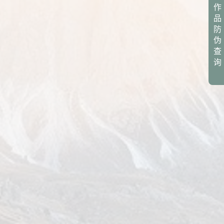
作
品
防
伪
查
询