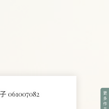
 061007082
更
多
作