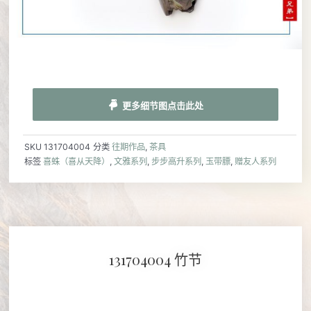
更多细节图点击此处
SKU
131704004
分类
往期作品
,
茶具
标签
喜蛛（喜从天降）
,
文雅系列
,
步步高升系列
,
玉带膘
,
赠友人系列
131704004 竹节