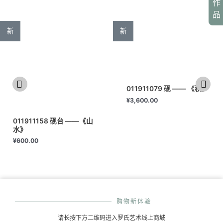
作
品
新
新
011911079 砚 —— 《秋》
¥
3,600.00
011911158 砚台 ——《山
水》
¥
600.00
购物新体验
请长按下方二维码进入罗氏艺术线上商城