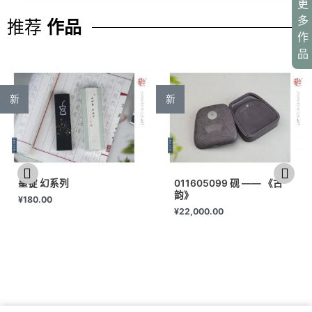
更
多
推荐
作品
作
品
新
新
墨锭 幻系列
011605099 砚 —— 《古
韵》
¥
180.00
¥
22,000.00