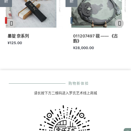
新
新
墨锭 奈系列
011207497 砚 —— 《古
韵》
¥
125.00
¥
28,000.00
购物新体验
请长按下方二维码进入罗氏艺术线上商城