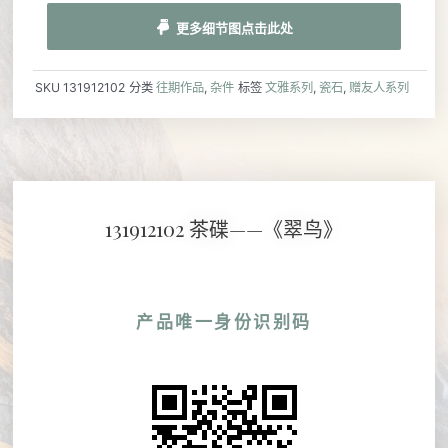
更多细节图点击此处
SKU
131912102
分类
往期作品
,
杂件
标签
文雅系列
,
瓷石
,
赠友人系列
131912102 茶碟——《翠鸟》
产品唯一身份识别码