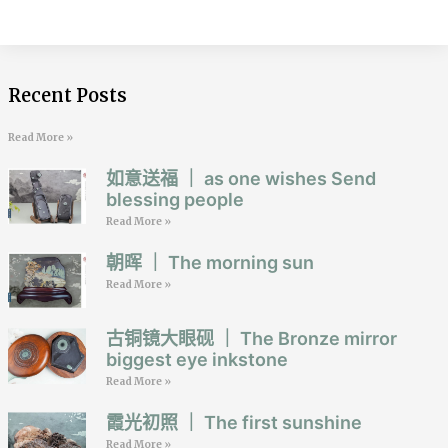
Recent Posts
Read More »
如意送福 ｜ as one wishes Send
blessing people
Read More »
朝晖 ｜ The morning sun
Read More »
古铜镜大眼砚 ｜ The Bronze mirror
biggest eye inkstone
Read More »
霞光初照 ｜ The first sunshine
Read More »