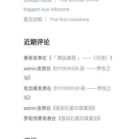
biggest eye inkstone
霞光初照 ｜ The first sunshine
近期评论
善奇
发表在《
「 精品推荐 」——《月夜》
》
admin
发表在《
011909106 砚 —— 养怡之
福
》
张志峰
发表在《
011909106 砚 —— 养怡之
福
》
admin
发表在《
苴却石素印章篆刻
》
梦若惊寒
发表在《
苴却石素印章篆刻
》