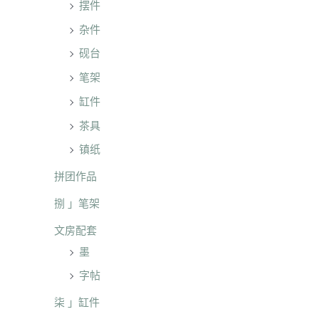
摆件
杂件
砚台
笔架
缸件
茶具
镇纸
拼团作品
捌 」笔架
文房配套
墨
字帖
柒 」缸件