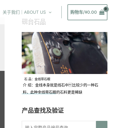
关于我们｜ABOUT US
购物车/
¥
0.00
砚台石品
石 品：金线带石眼
介 绍：金线本身就是线石中比较少的一种石
料，此种金线带石眼的石料更是稀缺
产品查找及验证