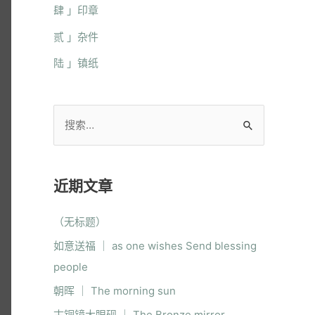
肆 」印章
贰 」杂件
陆 」镇纸
近期文章
（无标题）
如意送福 ｜ as one wishes Send blessing
people
朝晖 ｜ The morning sun
古铜镜大眼砚 ｜ The Bronze mirror