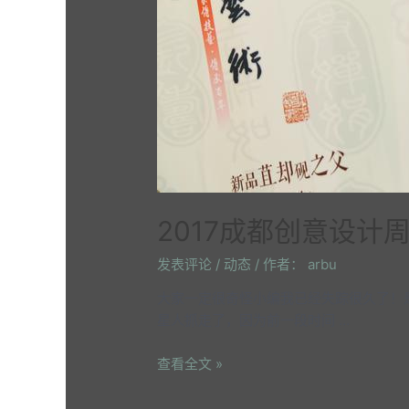
2017成都创意设计
发表评论
/
动态
/ 作者：
arbu
大家一定很奇怪小编我已经失踪很久了！
星人抓走了，因为前一段时间 …
查看全文 »