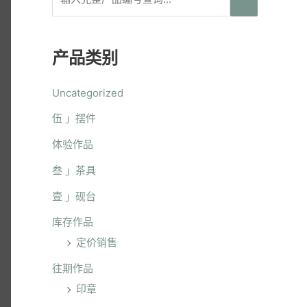
产品类别
Uncategorized
伍 」摆件
体验作品
叁 」茶具
壹 」砚台
库存作品
定价销售
往期作品
印章