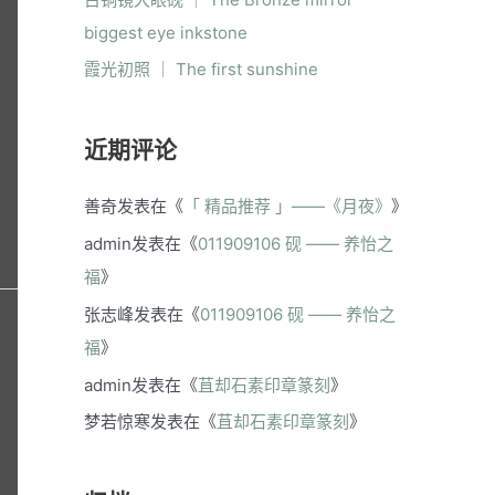
biggest eye inkstone
霞光初照 ｜ The first sunshine
近期评论
善奇
发表在《
「 精品推荐 」——《月夜》
》
admin
发表在《
011909106 砚 —— 养怡之
福
》
张志峰
发表在《
011909106 砚 —— 养怡之
福
》
admin
发表在《
苴却石素印章篆刻
》
梦若惊寒
发表在《
苴却石素印章篆刻
》