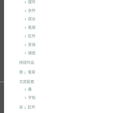
摆件
杂件
砚台
笔架
缸件
茶具
镇纸
拼团作品
捌 」笔架
文房配套
墨
字帖
柒 」缸件