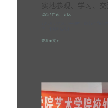
实地参观、学习、交
动态
/ 作者：
arbu
2018年5月15日下午3时，攀枝花学院
下，来到攀枝花市 …
查看全文 »