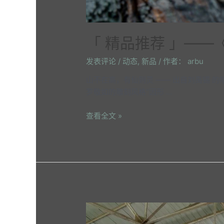
「 精品推荐 」——
发表评论
/
动态
,
新品
/ 作者：
arbu
山不在高，有仙则灵 —— 出自刘禹锡 
罗敬如的雕刻风格“因形 …
查看全文 »