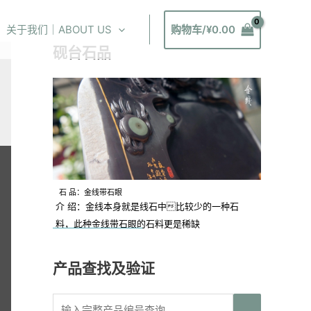
关于我们｜ABOUT US
购物车/
¥
0.00
砚台石品
石 品：金线带石眼
介 绍：金线本身就是线石中比较少的一种石
料，此种金线带石眼的石料更是稀缺
产品查找及验证