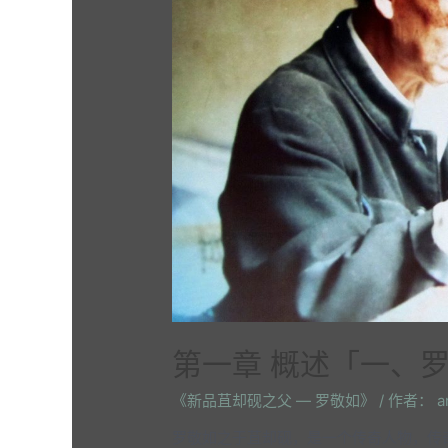
第一章 概述「一、
《新品苴却砚之父 — 罗敬如》
/ 作者：
a
罗敬如之于苴却砚，是一个传奇人物，传