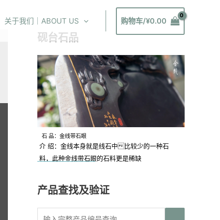
关于我们｜ABOUT US
购物车/
¥
0.00
砚台石品
石 品：金线带石眼
介 绍：金线本身就是线石中比较少的一种石
料，此种金线带石眼的石料更是稀缺
产品查找及验证