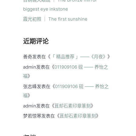
biggest eye inkstone
霞光初照 ｜ The first sunshine
近期评论
善奇
发表在《
「 精品推荐 」——《月夜》
》
admin
发表在《
011909106 砚 —— 养怡之
福
》
张志峰
发表在《
011909106 砚 —— 养怡之
福
》
admin
发表在《
苴却石素印章篆刻
》
梦若惊寒
发表在《
苴却石素印章篆刻
》