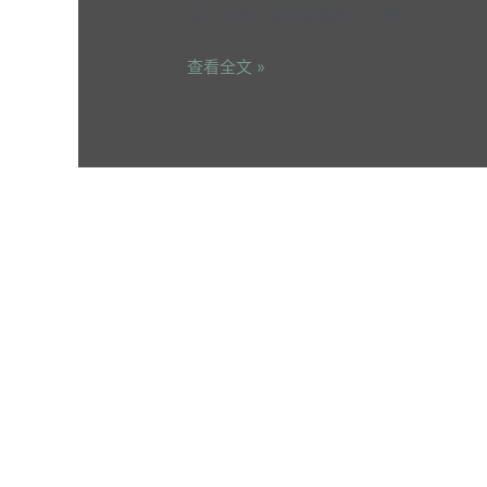
实、立体、有血有肉的人，他 …
查看全文 »