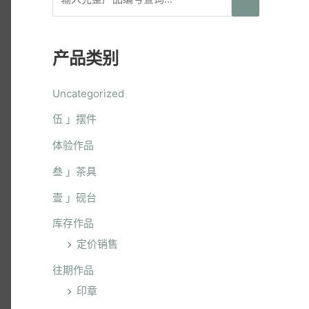
产品类别
Uncategorized
伍 」摆件
体验作品
叁 」茶具
壹 」砚台
库存作品
定价销售
往期作品
印章