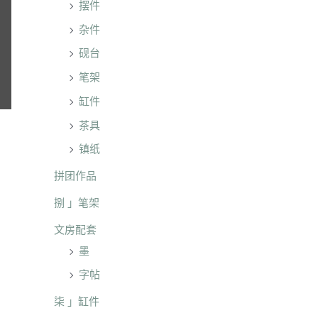
摆件
杂件
砚台
笔架
缸件
茶具
镇纸
拼团作品
捌 」笔架
文房配套
墨
字帖
柒 」缸件