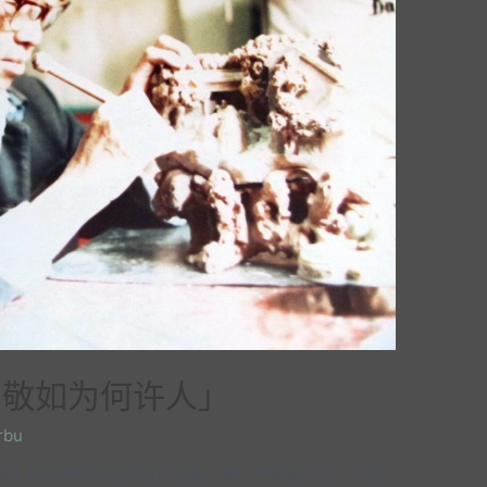
罗敬如为何许人」
rbu
奇人物当然自当有传奇的诠释，然，罗敬如亦是一个真