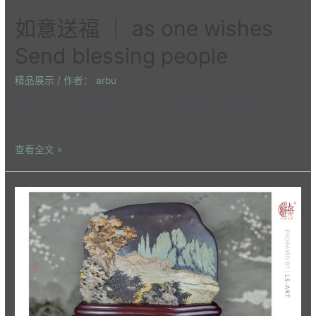
如意送福 ｜ as one wishes
Send blessing people
精品展示
/ 作者：
arbu
作品名称：《 如意送福 》 材质：苴却石 眼石 收藏等级
★★★&#973 …
查看全文 »