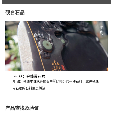
砚台石品
石 品：金线带石眼
介 绍：金线本身就是线石中比较少的一种石料，此种金线
带石眼的石料更是稀缺
产品查找及验证