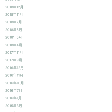
2018年12月
2018年11月
2018年7月
2018年6月
2018年5月
2018年4月
2017年11月
2017年9月
2016年12月
2016年11月
2016年10月
2016年7月
2016年1月
2015年3月