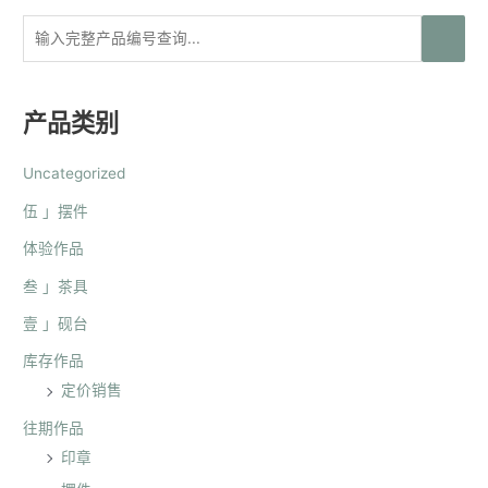
产品类别
Uncategorized
伍 」摆件
体验作品
叁 」茶具
壹 」砚台
库存作品
定价销售
往期作品
印章