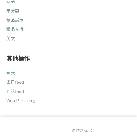
新品
未分类
精品展示
精品赏析
美文
其他操作
登录
条目feed
评论feed
WordPress.org
购物新体验